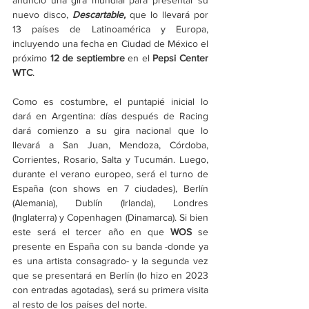
anunció una gira mundial para presentar su 
nuevo disco, 
Descartable,
 que lo llevará por 
13 países de Latinoamérica y Europa, 
incluyendo una fecha en Ciudad de México el 
próximo 
12 de septiembre 
en el
 Pepsi Center 
WTC
.
Como es costumbre, el puntapié inicial lo 
dará en Argentina: días después de Racing 
dará comienzo a su gira nacional que lo 
llevará a San Juan, Mendoza, Córdoba, 
Corrientes, Rosario, Salta y Tucumán. Luego, 
durante el verano europeo, será el turno de 
España (con shows en 7 ciudades), Berlín 
(Alemania), Dublín (Irlanda), Londres 
(Inglaterra) y Copenhagen (Dinamarca). Si bien 
este será el tercer año en que 
WOS 
se 
presente en España con su banda -donde ya 
es una artista consagrado- y la segunda vez 
que se presentará en Berlín (lo hizo en 2023 
con entradas agotadas), será su primera visita 
al resto de los países del norte.  