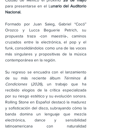
Ciudad de México el próximo 
28 de mayo
para presentarse en el L
unario del Auditorio 
Nacional.
Formado por Juan Saieg, Gabriel “Cocó” 
Orozco y Lucca Beguerie Petrich, su 
propuesta traza -con maestría-, caminos 
cruzados entre la electrónica, el pop y el 
funk, consolidándolos como una de las voces 
más singulares y propositivas de la música 
contemporánea en la región.
Su regreso se encuadra con el lanzamiento 
de su más reciente álbum 
Términos & 
Condiciones
 (
2026
), un trabajo que ha 
recibido elogios de la crítica especializada 
por su riesgo estético y su evolución sonora. 
Rolling Stone en Español destacó la madurez 
y sofisticación del disco, subrayando cómo la 
banda domina un lenguaje que mezcla 
electrónica, dance y sensibilidad 
latinoamericana con naturalidad 