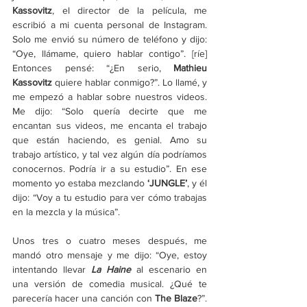
Kassovitz
, el director de la película, me 
escribió a mi cuenta personal de Instagram. 
Solo me envió su número de teléfono y dijo: 
“Oye, llámame, quiero hablar contigo”. [ríe] 
Entonces pensé: “¿En serio, 
Mathieu 
Kassovitz
 quiere hablar conmigo?”. Lo llamé, y 
me empezó a hablar sobre nuestros videos. 
Me dijo: “Solo quería decirte que me 
encantan sus videos, me encanta el trabajo 
que están haciendo, es genial. Amo su 
trabajo artístico, y tal vez algún día podríamos 
conocernos. Podría ir a su estudio”. En ese 
momento yo estaba mezclando 
‘JUNGLE’
, y él 
dijo: “Voy a tu estudio para ver cómo trabajas 
en la mezcla y la música”.
Unos tres o cuatro meses después, me 
mandó otro mensaje y me dijo: “Oye, estoy 
intentando llevar 
La Haine
 al escenario en 
una versión de comedia musical. ¿Qué te 
parecería hacer una canción con 
The Blaze
?”. 