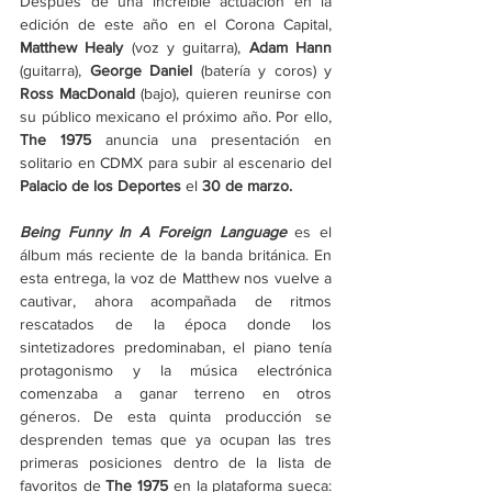
Después de una increíble actuación en la 
edición de este año en el Corona Capital, 
Matthew Healy
 (voz y guitarra),
 Adam Hann
(guitarra), 
George Daniel
 (batería y coros) y
Ross MacDonald
 (bajo), quieren reunirse con 
su público mexicano el próximo año. Por ello, 
The 1975
 anuncia una presentación en 
solitario en CDMX
para subir al escenario del 
Palacio de los Deportes 
el 
30 de marzo.
Being Funny In A Foreign Language
 es el 
álbum más reciente de la banda británica. En 
esta entrega, la voz de Matthew nos vuelve a 
cautivar, ahora acompañada de ritmos 
rescatados de la época donde los 
sintetizadores predominaban, el piano tenía 
protagonismo y la música electrónica 
comenzaba a ganar terreno en otros 
géneros. De esta quinta producción se 
desprenden temas que ya ocupan las tres 
primeras posiciones dentro de la lista de 
favoritos de 
The 1975
 en la plataforma sueca: 