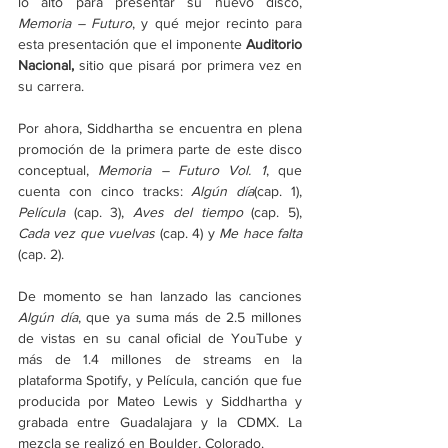
lo alto para presentar su nuevo disco, 
Memoria – Futuro
, y qué mejor recinto para 
esta presentación que el imponente 
Auditorio 
Nacional,
 sitio que pisará por primera vez en 
su carrera. 
Por ahora, Siddhartha se encuentra en plena 
promoción de la primera parte de este disco 
conceptual, 
Memoria – Futuro Vol. 1
, que 
cuenta con cinco tracks: 
Algún día
(cap. 1), 
Película
 (cap. 3), 
Aves del tiempo
 (cap. 5), 
Cada vez que vuelvas
 (cap. 4) y 
Me hace falta
(cap. 2).
De momento se han lanzado las canciones 
Algún día
, que ya suma más de 2.5 millones 
de vistas en su canal oficial de YouTube y 
más de 1.4 millones de streams en la 
plataforma Spotify, y Película, canción que fue 
producida por Mateo Lewis y Siddhartha y 
grabada entre Guadalajara y la CDMX. La 
mezcla se realizó en Boulder, Colorado.