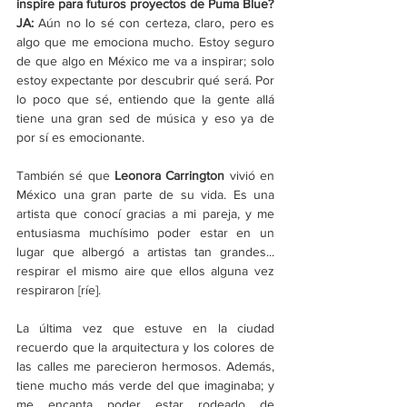
inspire para futuros proyectos de Puma Blue? 
JA: 
Aún no lo sé con certeza, claro, pero es 
algo que me emociona mucho. Estoy seguro 
de que algo en México me va a inspirar; solo 
estoy expectante por descubrir qué será. Por 
lo poco que sé, entiendo que la gente allá 
tiene una gran sed de música y eso ya de 
por sí es emocionante. 
También sé que 
Leonora Carrington
 vivió en 
México una gran parte de su vida. Es una 
artista que conocí gracias a mi pareja, y me 
entusiasma muchísimo poder estar en un 
lugar que albergó a artistas tan grandes... 
respirar el mismo aire que ellos alguna vez 
respiraron [ríe]. 
La última vez que estuve en la ciudad 
recuerdo que la arquitectura y los colores de 
las calles me parecieron hermosos. Además, 
tiene mucho más verde del que imaginaba; y 
me encanta poder estar rodeado de 