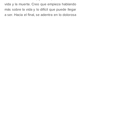
vida y la muerte. Creo que empieza hablando 
más sobre la vida y lo difícil que puede llegar 
a ser. Hacia el final, se adentra en lo dolorosa 
que es la muerte, pero reconociendo que 
esa es una parte importante del ciclo. 
https://www.youtube.com/watch?
v=Z98P2nSz9bs
Claro, es una dualidad, pues sin la vida no 
existiría la muerte. 
JA:
 Exacto, y eso está bien. 
Muchas gracias, Jacob. Estamos deseando 
ver tu show, parece que van a ser noches 