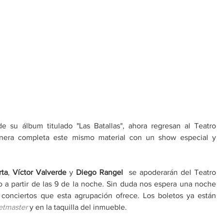
e su álbum titulado "Las Batallas", ahora regresan al Teatro 
anera completa este mismo material con un show especial y 
rta
, 
Víctor Valverde
 y 
Diego Rangel
  se apoderarán del Teatro 
 a partir de las 9 de la noche. Sin duda nos espera una noche 
onciertos que esta agrupación ofrece. Los boletos ya están 
etmaster
y en la taquilla del inmueble.  