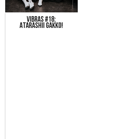
Vi
bras #18:
ATARASHII GAKKO!