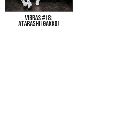
Vi
bras #18:
ATARASHII GAKKO!
 su estilo tumbado al 