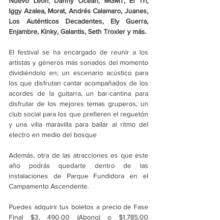
Nuevo León
, 
Danny Ocean, MGMT, El Tri, 
Iggy Azalea, Morat, Andrés Calamaro, Juanes, 
Los Auténticos Decadentes, Ely Guerra, 
Enjambre, Kinky, Galantis, Seth Troxler y más.
El festival se ha encargado de reunir a los 
artistas y géneros más sonados del momento 
dividiéndolo en; un escenario acústico para 
los que disfrutan cantar acompañados de los 
acordes de la guitarra, un bar-cantina para 
disfrutar de los mejores temas gruperos, un 
club social para los que prefieren el reguetón 
y una villa maravilla para bailar al ritmo del 
electro en medio del bosque
Además, otra de las atracciones es que este 
año podrás quedarte dentro de las 
instalaciones de Parque Fundidora en el 
Campamento Ascendente.
Puedes adquirir tus boletos a precio de Fase 
Final $3, 490.00 (Abono) o $1,785.00 