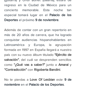
(guitarra) y Oriol Bonet (batería), estará de 
regreso en la Ciudad de México para un 
concierto memorable. Esta noche tan 
especial tomará lugar en el 
Palacio de los 
Deportes
 el próximo 
9 de noviembre
.
Además de 
contar con un gran repertorio en 
más de 20 años de carrera, que ha logrado 
conquistar audiencias hispanohablantes en 
Latinoamérica y Europa, 
la agrupación 
formada en 1997 en España llegará a nuestro 
país con su nuevo álbum titulado 
“Ejército de 
salvación”
, del cuál se desprenden sencillos 
como 
“¿Qué vas a saber?”
 junto a 
Amaral
 y 
“Contradicción” 
con 
Rigoberta Bandini
.
No te pierdas a 
Love Of Lesbian
 este 
9 de 
noviembre
 en el 
Palacio de los Deportes
.