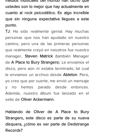
medios musicales del mundo han dicho que 
ustedes son lo mejor que hay actualmente en 
cuanto al rock psicodélico. Es algo increíble 
que sin ninguna expectativa llegues a este 
punto.
TJ
: Ha sido realmente genial. Hay muchas 
personas que nos han ayudado en nuestro 
camino, pero una de las primeras personas 
que realmente creyó en nosotros fue nuestro 
manager, 
Steven Matrick
 (también Manager 
de
 A Place to Bury Strangers
). Le enviamos el 
disco, pero aún ni estaba terminado, tal cual 
le enviamos un archivo desde 
Ableton
. Pero, 
yo creo que por suerte, me envió un mensaje 
y no hemos parado desde entonces. 
Además, nuestro álbum fue lanzado en el 
sello de 
Oliver Ackermann
.
Hablando de Oliver de A Place to Bury 
Strangers, este disco es parte de su nueva 
disquera, ¿cómo es ser parte de Dedstrange 
Records?