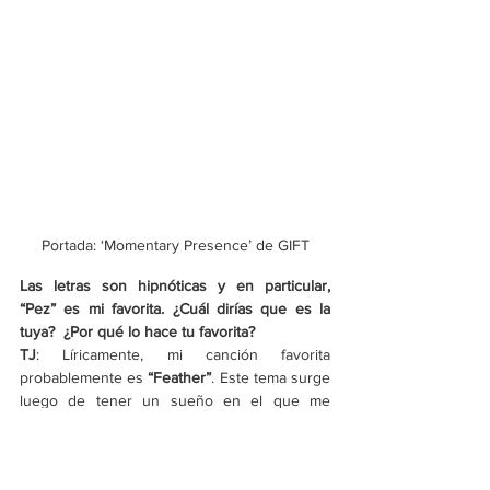
Portada: ‘Momentary Presence’ de GIFT
Las letras son hipnóticas y en particular, 
“Pez” es mi favorita. ¿Cuál dirías que es la 
tuya?  ¿Por qué lo hace tu favorita?
TJ
: Líricamente, mi canción favorita 
probablemente es 
“Feather”
. Este tema surge 
luego de tener un sueño en el que me 
conecté con un miembro de mi familia con el 
que había perdido el contacto por cosas 
como enfermedades mentales y cosas por el 