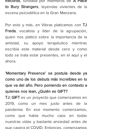
Records
, fundada por miembros de 
A Place 
to Bury Strangers
, leyendas vivientes de la 
escena psicodélica en la Gran Manzana. 
Por esto y más, en Vibras platicamos con 
TJ 
Freda
, vocalista y líder de la agrupación, 
quien nos platicó sobre la importancia de la 
amistad, su apoyo terapéutico mientras 
escribía este material desde cero y como 
todo se trata estar presentes, en el aquí y el 
ahora.  
‘Momentary Presence’ se postula desde ya 
como uno de los debuts más increíbles en lo 
que va del año. Pero poniendo en contexto a 
quienes nos lean, ¿Quién es GIFT?
TJ: GIFT 
es un proyecto que comenzamos en 
2019, como un mes justo antes de la 
pandemia. En ese momento comenzamos, 
como que había mucho caos en todas 
nuestras vidas y bastante ansiedad antes de 
que cayera el COVID. Entonces, comenzamos 