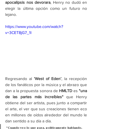
apocalipsis nos devorara
, Henry no dudó en 
elegir la última opción como un futuro no 
lejano.
https://www.youtube.com/watch?
v=3CET8jG7_1I
Regresando al
 ‘West of Eden’
, la recepción 
de los fanáticos por la música y el abrazo que 
dan a la propuesta sonora de 
HMLTD 
es 
"una 
de las partes más increíbles" 
que Henry 
obtiene del ser artista, pues junto a compartir 
el arte, el ver que sus creaciones tienen eco 
en millones de oídos alrededor del mundo le 
dan sentido a su día a día.
“Cuando veo lo que pasa, políticamente hablando, 