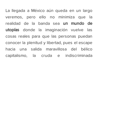
La llegada a México aún queda en un largo 
veremos, pero ello no minimiza que la 
realidad de la banda sea 
un mundo de 
utopías
 donde la imaginación vuelve las 
cosas reales para que las personas puedan 
conocer la plenitud y libertad, pues el escape 
hacia una salida maravillosa del bélico 
capitalismo, la cruda e indiscriminada 
competencia entre seres humanos, la 
violencia y los interminables conflictos 
políticos, la música de estos ingleses surge 
como un oasis dentro del catastrófico 
paraíso. 
Las canciones predilectas de este músico 
son “Joanna” y “Blank Slate”,
 por lo que la 
mejor forma para entrarle a esta grandiosa 
obra sonora es siguiendo un shuffle infinito 
que inicie con estos temas y a partir de hoy 
te acompañen en tu eterno viaje desde todas 