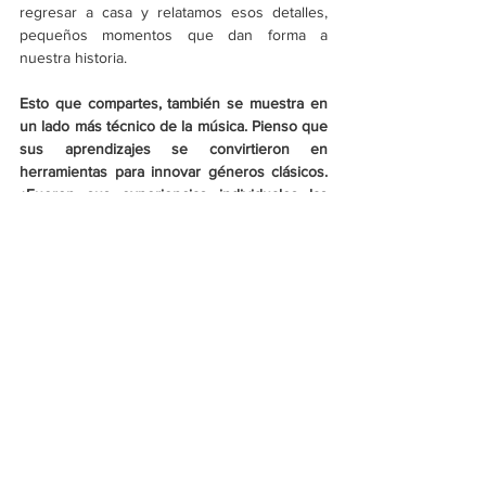
regresar a casa y relatamos esos detalles, 
pequeños momentos que dan forma a 
nuestra historia.
Esto que compartes, también se muestra en 
un lado más técnico de la música. Pienso que 
sus aprendizajes se convirtieron en 
herramientas para innovar géneros clásicos. 
¿Fueron sus experiencias individuales las 
que se tradujeron en este nuevo nivel de 
Durand Jones & The Indications?
DJ
: Muchas gracias. Es increíble que ese 
crecimiento sea notorio no solo entre 
nosotros, sino también para las demás 
personas que no forman parte de nuestro 
proceso de composición o colaboración. Es 
asombroso pensar en que pueden verlo de 
la misma forma. Me hace pensar en nosotros 
intentando descifrar ese sonido único que 
sonara a nosotros, el cambio entre nuestros 
inicios y lo que somos ahora
. Siento que 