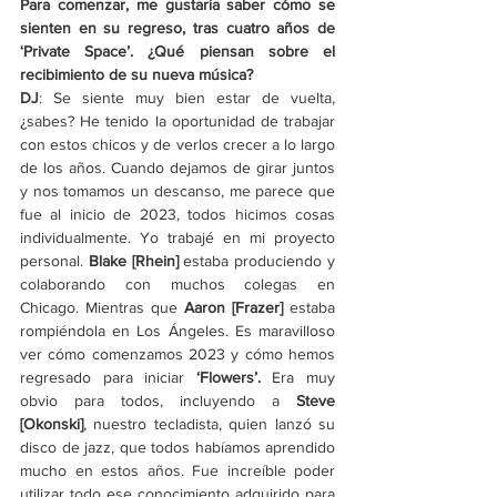
Para comenzar, me gustaría saber cómo se 
sienten en su regreso, tras cuatro años de 
‘Private Space’. ¿Qué piensan sobre el 
recibimiento de su nueva música?
DJ
: Se siente muy bien estar de vuelta, 
¿sabes? He tenido la oportunidad de trabajar 
con estos chicos y de verlos crecer a lo largo 
de los años. Cuando dejamos de girar juntos 
y nos tomamos un descanso, me parece que 
fue al inicio de 2023, todos hicimos cosas 
individualmente. Yo trabajé en mi proyecto 
personal. 
Blake [Rhein] 
estaba produciendo y 
colaborando con muchos colegas en 
Chicago. Mientras que 
Aaron [Frazer] 
estaba 
rompiéndola en Los Ángeles. Es maravilloso 
ver cómo comenzamos 2023 y cómo hemos 
regresado para iniciar 
‘Flowers’. 
Era muy 
obvio para todos, incluyendo a 
Steve 
[Okonski]
, nuestro tecladista, quien lanzó su 
disco de jazz, que todos habíamos aprendido 
mucho en estos años. Fue increíble poder 
utilizar todo ese conocimiento adquirido para 