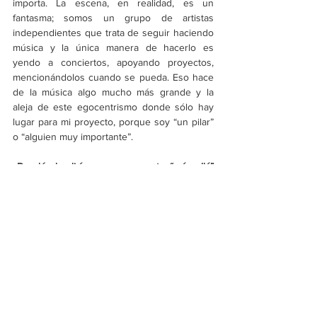
importa. La escena, en realidad, es un 
fantasma; somos un grupo de artistas 
independientes que trata de seguir haciendo 
música y la única manera de hacerlo es 
yendo a conciertos, apoyando proyectos, 
mencionándolos cuando se pueda. Eso hace 
de la música algo mucho más grande y la 
aleja de este egocentrismo donde sólo hay 
lugar para mi proyecto, porque soy “un pilar” 
o “alguien muy importante”.
¿De dónde dirían que nace este “más allá” 
artístico para Diles Que No Me Maten?
GP:
 Diría que la música parte de una 
necesidad, como comer, es algo que tengo 
que estar haciendo: escuchar música, leer 
sobre música, hacer música, etc. Siempre 
trato de encontrar una manera diferente de 
expresarme porque, al final, es como un 
potenciómetro de todo aquello que siento. Y 
entre más sincero es, más fácil es poder 
crear desde allá. No sé si Andrés lo vea 