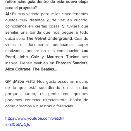
referencias guía dentro de esta nueva etapa 
para el proyecto?
AL:
 Es muy variado porque los cinco tenemos 
gustos muy distintos y, de vez en cuando, 
coincidimos en ciertas cosas. Si tuviera que 
señalar una banda que nos pegue a todo 
quizá sería 
The Velvet Underground
. Cuando 
vimos el documental andábamos súper 
motivados, pensar en esa combinación 
Lou 
Reed
, 
John Cale
 y 
Maureen Tucker
 nos 
inspira. Pienso también en 
Pharoah Sanders
, 
Alice Coltrane
, 
The Beatles
…
GP:
 ¡
Mabe Fratti
! Nos gusta escuchar mucho 
de lo que está sucediendo en la ciudad 
porque, bueno, es gente con quienes 
podemos conectar directamente, hablar de 
cómo creamos y nuestras diferencias.
https://www.youtube.com/watch?
v=Sf05tAyCjlc