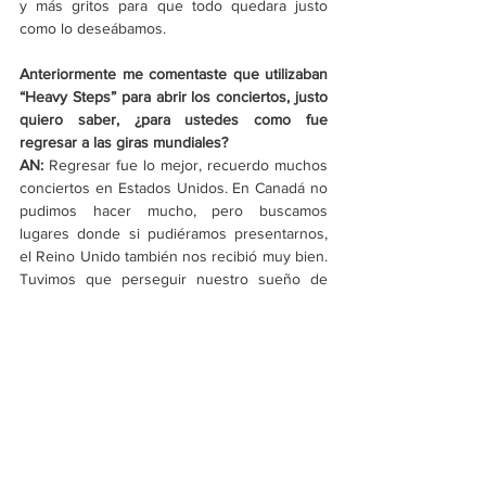
y más gritos para que todo quedara justo 
como lo deseábamos. 
Anteriormente me comentaste que utilizaban 
“Heavy Steps” para abrir los conciertos, justo 
quiero saber, ¿para ustedes como fue 
regresar a las giras mundiales? 
AN:
 Regresar fue lo mejor, recuerdo muchos 
conciertos en Estados Unidos. En Canadá no 
pudimos hacer mucho, pero buscamos 
lugares donde si pudiéramos presentarnos, 
el Reino Unido también nos recibió muy bien. 
Tuvimos que perseguir nuestro sueño de 
regresar a las presentaciones en vivo por un 
ratito y también extrañaba mucho 
presentarnos en festivales, es de lo que más 
disfruto por toda la variedad de estilos que 
se pueden encontrar, además el aire de las 
presentaciones en exterior es lo mejor.
https://www.youtube.com/watch?
v=TXVVHEQqSsc