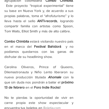
agrupación colombiana 
Combo Chimbita
. 
 Este proyecto “tropical experimental” tiene 
su base en Nueva York y, de acuerdo a sus 
propias palabras, toma el “afrofuturismo” y lo 
lleva hasta el sello 
ANTI-records
, logrando 
compartir familia con artistas como Spoon, 
Tom Waits, Elliot Smith y más de alto calibre.
Combo Chimbita
 estará visitando nuestro país 
en el marco del 
Festival Bahidorá
  y no 
podíamos quedarnos con las ganas de 
disfrutar de su headlining show.
Carolina Oliveros, Prince of Queens, 
Dilemastronauta y Niño Lento liberaron su 
nueva producción titulada 
Ahomale
 con la 
que sin duda nos pondrán a bailar el 
próximo 
13 de febrero
 en el
 Foro Indie Rocks!
No te pierdas la oportunidad de vivir en 
carne propia este show espectacular y 
encuentra tus boletos en 
Boletia.com