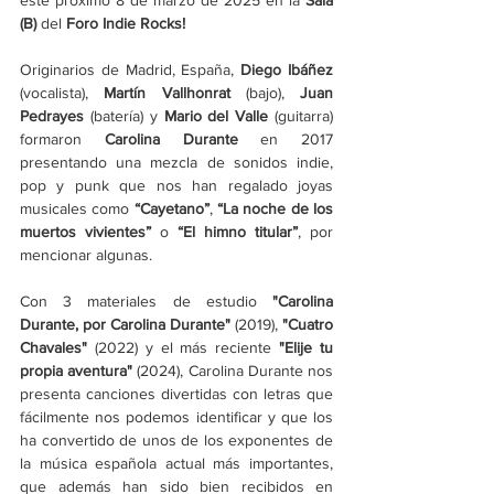
este próximo 8 de marzo de 2025 en la
 Sala 
(B)
 del 
Foro Indie Rocks!
Originarios de Madrid, España, 
Diego Ibáñez
(vocalista), 
Martín Vallhonrat
 (bajo), 
Juan 
Pedrayes
 (batería) y 
Mario del Valle
 (guitarra) 
formaron 
Carolina Durante
 en 2017 
presentando una mezcla de sonidos indie, 
pop y punk que nos han regalado joyas 
musicales como 
“Cayetano”
, 
“La noche de los 
muertos vivientes”
 o
 “El himno titular”
, por 
mencionar algunas. 
Con 3 materiales de estudio 
"Carolina 
Durante, por Carolina Durante" 
(2019), 
"Cuatro 
Chavales"
 (2022) y el más reciente 
"Elije tu 
propia aventura"
 (2024), Carolina Durante nos 
presenta canciones divertidas con letras que 
fácilmente nos podemos identificar y que los 
ha convertido de unos de los exponentes de 
la música española actual más importantes, 
que además han sido bien recibidos en 