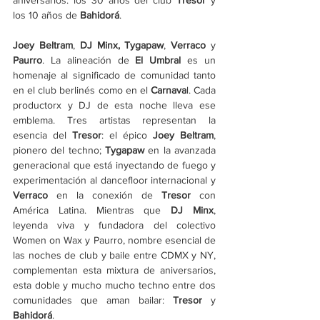
aniversarios: los 30 años del club 
Tresor
 y 
los 10 años de 
Bahidorá
.
Joey Beltram
, 
DJ Minx, Tygapaw
, 
Verraco
 y
Paurro
. La alineación de 
El Umbral
 es un 
homenaje al significado de comunidad tanto 
en el club berlinés como en el 
Carnava
l. Cada 
productorx y DJ de esta noche lleva ese 
emblema. Tres artistas representan la 
esencia del 
Tresor
: el épico 
Joey Beltram
, 
pionero del techno; 
Tygapaw
 en la avanzada 
generacional que está inyectando de fuego y 
experimentación al dancefloor internacional y 
Verraco 
en la conexión de 
Tresor 
con 
América Latina. Mientras que 
DJ Minx
, 
leyenda viva y fundadora del colectivo 
Women on Wax y Paurro, nombre esencial de 
las noches de club y baile entre CDMX y NY, 
complementan esta mixtura de aniversarios, 
esta doble y mucho mucho techno entre dos 
comunidades que aman bailar: 
Tresor
 y 
Bahidorá
.