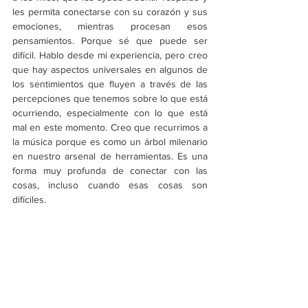
les permita conectarse con su corazón y sus 
emociones, mientras procesan esos 
pensamientos. Porque sé que puede ser 
difícil. Hablo desde mi experiencia, pero creo 
que hay aspectos universales en algunos de 
los sentimientos que fluyen a través de las 
percepciones que tenemos sobre lo que está 
ocurriendo, especialmente con lo que está 
mal en este momento. Creo que recurrimos a 
la música porque es como un árbol milenario 
en nuestro arsenal de herramientas. Es una 
forma muy profunda de conectar con las 
cosas, incluso cuando esas cosas son 
difíciles. 
Estoy de acuerdo. Creo que saber que 
alguien al otro lado del mundo, en otro país, 
con un contexto diferente, está 
experimentando los mismos sentimientos y 
las mismas preguntas que nosotros, nos 
brinda un poco de calma en medio de todo lo 