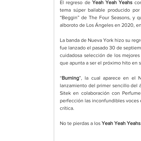
El regreso de 
Yeah Yeah Yeahs 
co
tema súper bailable producido po
“Beggin” de The Four Seasons, y que
alboroto de Los Ángeles en 2020, en
La banda de Nueva York hizo su regre
fue lanzado el pasado 30 de septiemb
cuidadosa selección de los mejores so
que apunta a ser el próximo hito en s
“
Burning
”, la cual aparece en el 
lanzamiento del primer sencillo del 
Sitek en colaboración con Perfume 
perfección las inconfundibles voces
crítica.
No te pierdas a los 
Yeah Yeah Yeahs