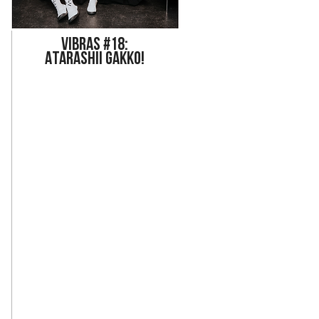
Vi
bras #18:
ATARASHII GAKKO!