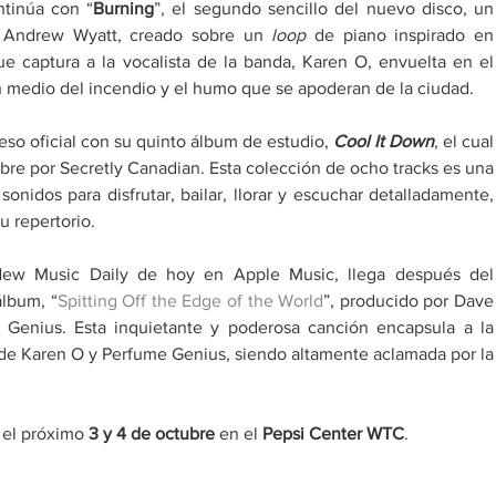
ntinúa con “
Burning
”, el segundo sencillo del nuevo disco, un 
r Andrew Wyatt, creado sobre un 
loop
 de piano inspirado en 
 captura a la vocalista de la banda, Karen O, envuelta en el 
 medio del incendio y el humo que se apoderan de la ciudad.
so oficial con su quinto álbum de estudio, 
Cool It Down
, el cual 
re por Secretly Canadian. Esta colección de ocho tracks es una 
nidos para disfrutar, bailar, llorar y escuchar detalladamente, 
u repertorio. 
New Music Daily de hoy en Apple Music, llega después del 
álbum, “
Spitting Off the Edge of the World
”, producido por Dave 
Genius. Esta inquietante y poderosa canción encapsula a la 
 de Karen O y Perfume Genius, siendo altamente aclamada por la 
 
el próximo 
3 y 4 de octubre
 en el 
Pepsi Center WTC
.