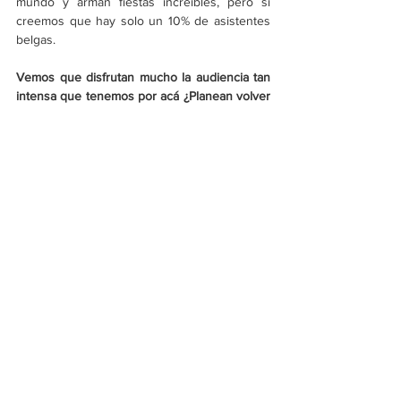
mundo y arman fiestas increíbles, pero sí 
creemos que hay solo un 10% de asistentes 
belgas.
Vemos que disfrutan mucho la audiencia tan 
intensa que tenemos por acá ¿Planean volver 
pronto a México? 
I
: Siempre queremos volver a México y 
esperamos hacerlo pronto, para poder 
disfrutar de toda su energía y comida. Me da 
mucho gusto saber que el público mexicano 
se interesa en nosotros y esperamos pronto 
puedan disfrutar y bailar de este álbum que 
preparamos para todos nuestros seguidores.
Créeme que lo haremos, con unas cuantas 
cervezas y claro que podrás acompañarnos. 
¿Algo más que gustes agregar? 
I
: Si, por favor que las cervezas no sean 
coronas, México tiene muchas cosas buenas, 
pero la corona no es una de ellas. Nosotros 
llevamos las cervezas.