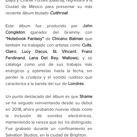
(bajo) y Charlie Forbes (batería), regresará a la 
Ciudad de México para presentar su más 
reciente álbum titulado 
Cutthroat
.
Este álbum fue producido por 
John 
Congleton 
(ganador del Grammy con 
“Notebook Fantasy“ 
de 
Chicano Batman 
que 
también ha trabajado con artístas como 
Cults
, 
Clairo
, 
Lucy Dacus
, 
St. Vincent
, 
Franz 
Ferdinand
, 
Lana Del Rey
, 
Wallows
), y se 
cataloga como uno de sus trabajos más 
enérgicos y optimistas hasta la fecha, sin 
perder la crudeza y el sonido ruidoso que 
caracteriza a la banda del sur de 
Londres
.
Un punto destacado del álbum es que 
Shame 
se ha seguido reinventando desde su debut 
en 2018, ahora probando nuevas ideas como 
la inclusión de sonidos electrónicos, 
manteniendo la rareza que los ha distinguido. 
Fue grabado durante un confinamiento en 
Salvation Studios, en la ciudad de Brighton.