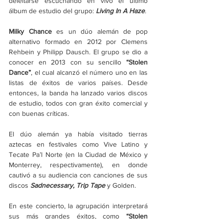
deleitarse escuchando en vivo el último 
álbum de estudio del grupo: 
Living In A Haze
.
Milky Chance
 es un dúo alemán de pop 
alternativo formado en 2012 por Clemens 
Rehbein y Philipp Dausch. El grupo se dio a 
conocer en 2013 con su sencillo 
“Stolen 
Dance”
, el cual alcanzó el número uno en las 
listas de éxitos de varios países. Desde 
entonces, la banda ha lanzado varios discos 
de estudio, todos con gran éxito comercial y 
con buenas críticas.
El dúo alemán ya había visitado tierras 
aztecas en festivales como Vive Latino y 
Tecate Pa’l Norte (en la Ciudad de México y 
Monterrey, respectivamente), en donde 
cautivó a su audiencia con canciones de sus 
discos 
Sadnecessary, Trip Tape
 y Golden.
En este concierto, la agrupación interpretará 
sus más grandes éxitos, como 
“Stolen 