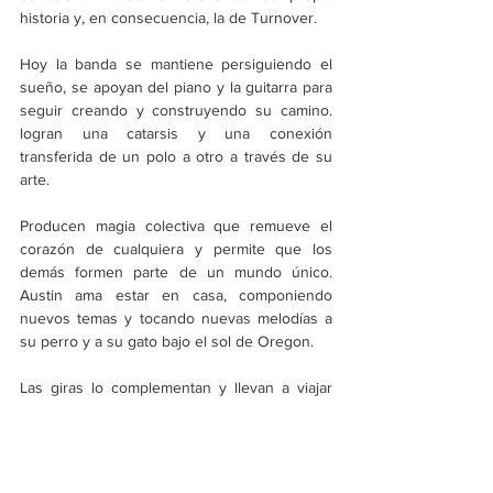
historia y, en consecuencia, la de Turnover.
Hoy la banda se mantiene persiguiendo el 
sueño, se apoyan del piano y la guitarra para 
seguir creando y construyendo su camino.  
logran una catarsis y una conexión 
transferida de un polo a otro a través de su 
arte.
Producen magia colectiva que remueve el 
corazón de cualquiera y permite que los 
demás formen parte de un mundo único. 
Austin ama estar en casa, componiendo 
nuevos temas y tocando nuevas melodías a 
su perro y a su gato bajo el sol de Oregon.
Las giras lo complementan y llevan a viajar 
eternamente, por lo que a futuro 
Centroamérica y Sudamérica se levantan en 
el horizonte como próximos destinos. 