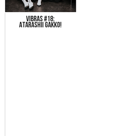
Vi
bras #18:
ATARASHII GAKKO!