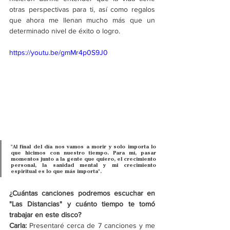
otras perspectivas para ti, así como regalos 
que ahora me llenan mucho más que un 
determinado nivel de éxito o logro.
https://youtu.be/gmMr4p0S9J0
"Al final del día nos vamos a morir y solo importa lo 
que hicimos con nuestro tiempo. Para mí, pasar 
momentos junto a la gente que quiero, el crecimiento 
personal, la sanidad mental y mi crecimiento 
espiritual es lo que más importa".
¿Cuántas canciones podremos escuchar en 
"Las Distancias" y cuánto tiempo te tomó 
trabajar en este disco?
Carla: 
Presentaré cerca de 7 canciones y me 