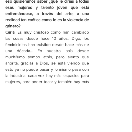
eso quisiéramos saber ¿qué le dirías a todas 
esas mujeres y talento joven que está 
enfrentándose, a través del arte, a una 
realidad tan caótica como lo es la violencia de 
género?
Carla: 
Es muy chistoso cómo han cambiado 
las cosas desde hace 10 años. Digo, los 
feminicidios han existido desde hace más de 
una década... En nuestro país desde 
muchísimo tiempo atrás, pero siento que 
ahorita, gracias a Dios, se está viendo que 
esto ya no puede pasar y lo mismo pasa con 
la industria: cada vez hay más espacios para 
mujeres, para poder tocar y también hay más 
chavas haciendo música, arriesgándose a 
fortalecer su voz y lo único que les puedo 
decir es 
no pierdan la esperanza, no se 
desesperen, traten de ser mejores, más 
profesionales, hagan las cosas por la música, 
por la pasión y el amor a la música y no tanto 
por lo que crean que pueden obtener con 
ella porque si no ahí te empiezas a 